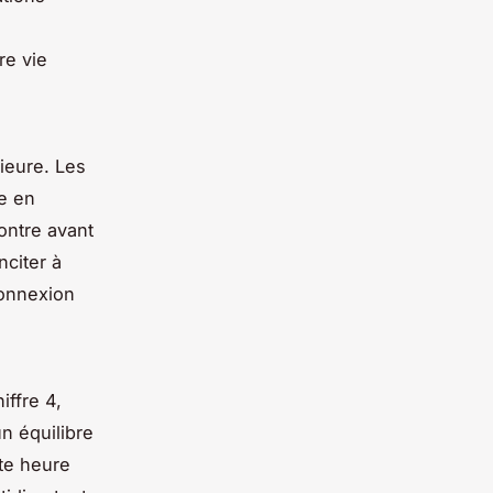
re vie
ieure. Les
re en
ontre avant
nciter à
connexion
ffre 4,
un équilibre
tte heure