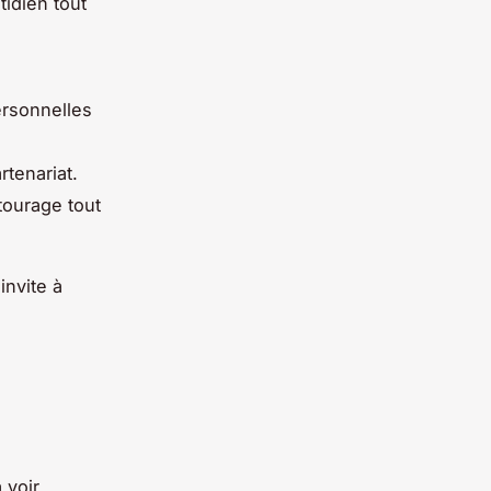
tidien tout
ersonnelles
tenariat.
tourage tout
invite à
 voir