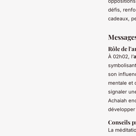
opposition
défis, renf
cadeaux, pe
Messages
Rôle de l'
À 02h02, l’
symbolisant
son influen
mentale et 
signaler un
Achaiah enc
développer 
Conseils p
La méditatio