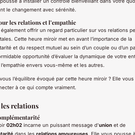
pousse à installer un contrôle bienveillant dans votre quo
ant le changement avec sérénité.
our les relations et l’empathie
également offrir un regard particulier sur vos relations p
tales. Cette heure miroir met en avant l’importance de la
rité et du respect mutuel au sein d’un couple ou d’un par
ormidable opportunité d’évaluer la dynamique de votre en
t l’empathie envers vous-même et les autres.
ous l’équilibre évoqué par cette heure miroir ? Elle vous 
ecter à ce qui compte vraiment.
les relations
complémentarité
oir
02h02
incarne un puissant message d'
union
et de
arité
dans les
relations amoureuses
. Elle vous pousse à