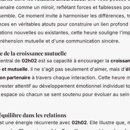
enaire comme un miroir, reflétant forces et faiblesses p
emble. Ce moment invite à harmoniser les différences, t
nces en véritables atouts pour construire un lien profond e
lations nouvelles ou existantes, cette heure souligne l'im
réhension mutuelle et d'une communication sincère.
 de la croissance mutuelle
entral de
02h02
est sa capacité à encourager la
croissa
 et mutuelle
. Il ne s'agit pas seulement d'aimer, mais d'
é
son partenaire
à travers chaque interaction. Cette heure m
 rester attentif au développement émotionnel individuel t
n espace où chacun se sent soutenu pour évoluer au sein
équilibre dans les relations
st une énergie récurrente avec
02h02
. Elle illustre que,