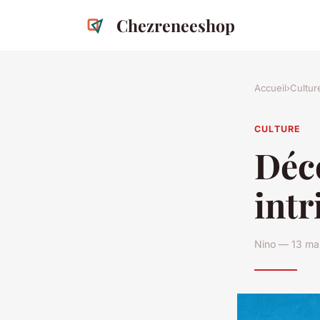
Chezreneeshop
Accueil
›
Cultur
CULTURE
Déco
intr
Nino — 13 mai