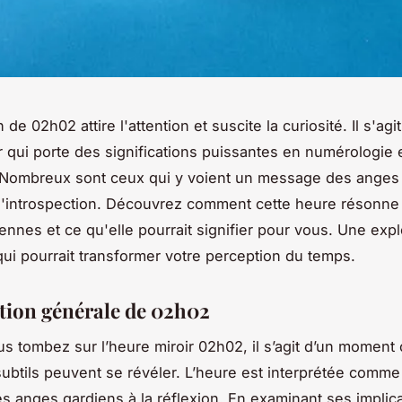
n de 02h02 attire l'attention et suscite la curiosité. Il s'agi
r qui porte des significations puissantes en numérologie 
é. Nombreux sont ceux qui y voient un message des anges
à l'introspection. Découvrez comment cette heure résonn
iennes et ce qu'elle pourrait signifier pour vous. Une expl
qui pourrait transformer votre perception du temps.
ation générale de 02h02
s tombez sur l’heure miroir 02h02, il s’agit d’un moment
btils peuvent se révéler. L’heure est interprétée comm
des anges gardiens à la réflexion. En examinant ses implic