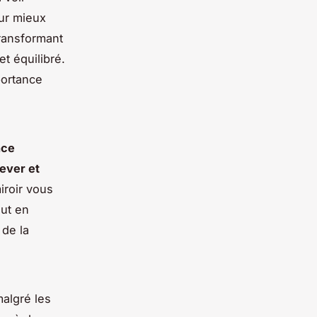
our mieux
ransformant
t équilibré.
portance
nce
lever et
iroir vous
out en
 de la
 malgré les