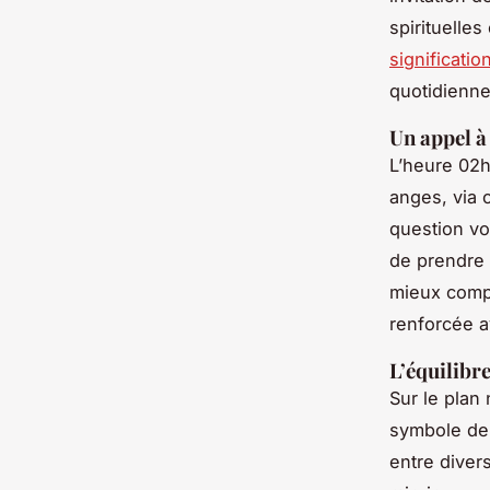
spirituelle
significati
quotidienne
Un appel à
L’heure 02h
anges, via 
question vo
de prendre 
mieux compr
renforcée av
L’équilibr
Sur le plan
symbole de 
entre divers