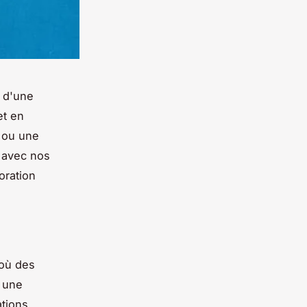
t d'une
et en
 ou une
e avec nos
oration
 où des
e une
ations