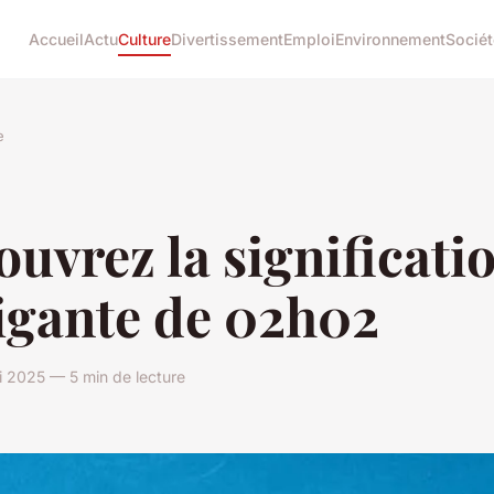
Accueil
Actu
Culture
Divertissement
Emploi
Environnement
Sociét
e
uvrez la significati
igante de 02h02
 2025 — 5 min de lecture