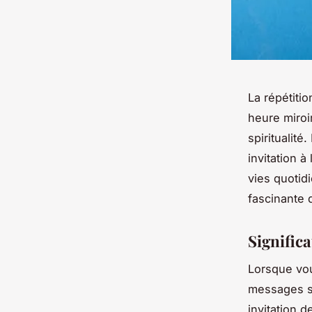
La répétitio
heure miroi
spiritualit
invitation 
vies quotid
fascinante 
Signific
Lorsque vou
messages su
invitation 