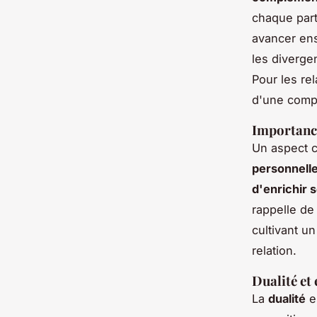
chaque part
avancer ens
les diverge
Pour les re
d'une comp
Importance
Un aspect c
personnelle
d'enrichir 
rappelle de
cultivant u
relation.
Dualité et 
La
dualité
e