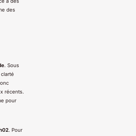
ce à des
mme des
,
de
. Sous
clarté
donc
x récents.
me pour
2h02
. Pour