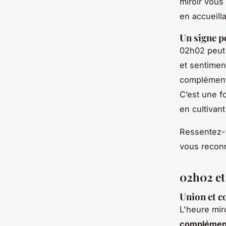
miroir vous 
en accueill
Un signe p
02h02 peut 
et sentimen
complémenta
C’est une f
en cultivan
Ressentez-v
vous reconn
02h02 et 
Union et 
L'heure mir
complément