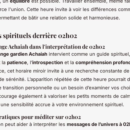
s, un
équilibre
est possible. Travailler ensemble, même fa
orce l'union. Cette heure invite à voir les différences co
rmettant de bâtir une relation solide et harmonieuse.
 spirituels derrière 02h02
ange Achaiah dans l'interprétation de 02h02
ange gardien Achaiah
intervient comme un guide spirituel
 la
patience
, l’
introspection
et la
compréhension profon
ce, cet horaire miroir invite à une recherche constante de 
de sérénité. L’apparition répétée de cette heure pourrait 
e transition personnelle ou un besoin d’examiner vos choi
ourage également à valoriser les petits moments de cal
une sensibilité accrue à votre environnement spirituel.
ratiques pour méditer sur 02h02
n peut aider à interpréter les
messages de l’univers à 0