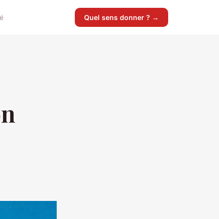
é
Quel sens donner ? →
on