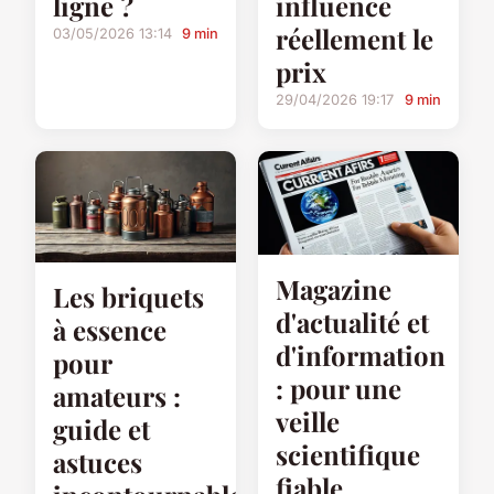
ligne ?
influence
réellement le
03/05/2026 13:14
9 min
prix
29/04/2026 19:17
9 min
Magazine
Les briquets
d'actualité et
à essence
d'information
pour
: pour une
amateurs :
veille
guide et
scientifique
astuces
fiable