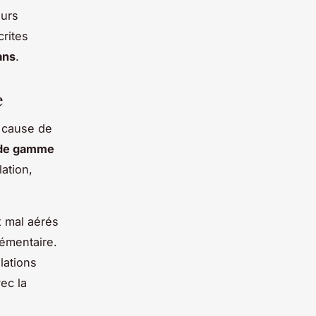
eurs
rites
ans
.
e
e cause de
 de gamme
ation,
x mal aérés
émentaire.
lations
ec la