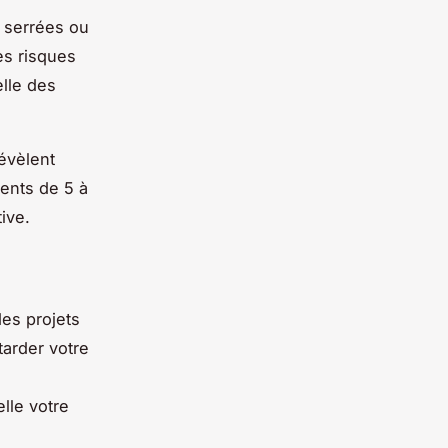
 serrées ou
es risques
elle des
évèlent
ents de 5 à
ive.
des projets
tarder votre
lle votre