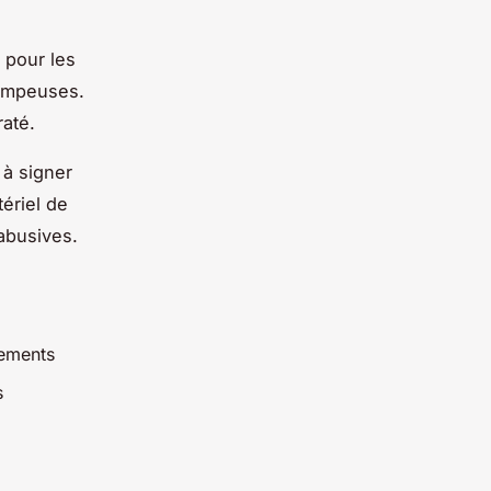
 pour les
rompeuses.
até.
à signer
ériel de
abusives.
pements
s