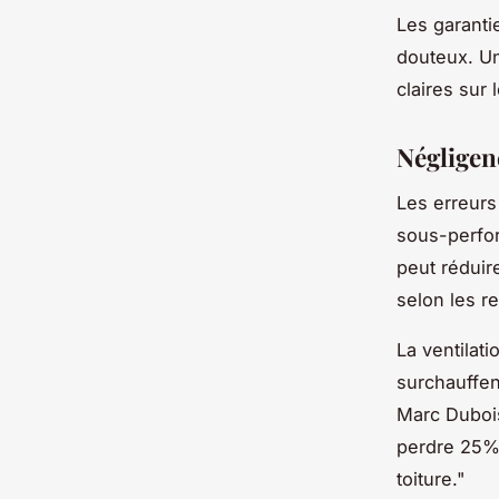
Les garanti
douteux. Un
claires sur
Négligen
Les erreurs
sous-perfo
peut réduir
selon les re
La ventilat
surchauffen
Marc Dubois,
perdre 25%
toiture."