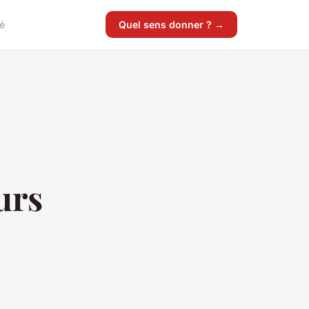
é
Quel sens donner ? →
urs