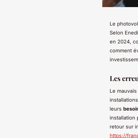
Le photovol
Selon Ened
en 2024, co
comment évi
investisse
Les erre
Le mauvais
installatio
leurs
besoi
installation
retour sur 
https://fra