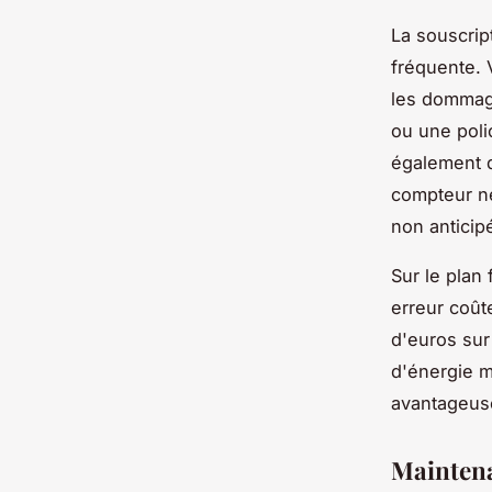
La souscrip
fréquente. 
les dommage
ou une poli
également d
compteur né
non anticip
Sur le plan
erreur coût
d'euros sur
d'énergie m
avantageuse
Maintenan