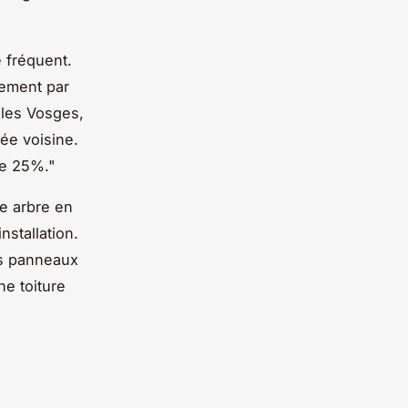
 fréquent.
dement par
 les Vosges,
née voisine.
de 25%."
le arbre en
stallation.
es panneaux
ne toiture