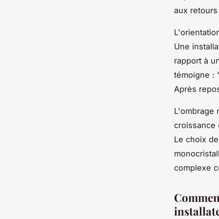
aux retours
L'orientati
Une install
rapport à u
témoigne : "
Après repo
L'ombrage n
croissance 
Le choix de
monocristall
complexe c
Comment 
installat