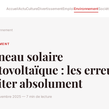
Accueil
Actu
Culture
Divertissement
Emploi
Environnement
Sociét
onnement
MENT
neau solaire
ovoltaïque : les erre
iter absolument
vembre 2025 — 7 min de lecture