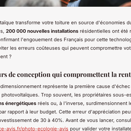
taïque transforme votre toiture en source d'économies d
is,
200 000 nouvelles installations
résidentielles ont été
nfirmant l'engouement des Français pour cette technolog
ter les erreurs coûteuses qui peuvent compromettre vot
ment ?
urs de conception qui compromettent la rent
 dimensionnement représente la première cause d'échec
ns photovoltaïques. Trop souvent, les propriétaires sous-e
ns énergétiques
réels ou, à l'inverse, surdimensionnent l
 par rapport à leur budget. Cette erreur d'appréciation peu
investissement de 30 à 40%. Avant de vous lancer, consu
nce-avis.fr/photo-ecologie-avis
pour valider votre installat