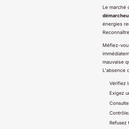
Le marché 
démarcheur
énergies re
Reconnaître
Méfiez-vou
immédiateme
mauvaise qu
L'absence d
Vérifiez 
Exigez u
Consultez
Contrôlez
Refusez 