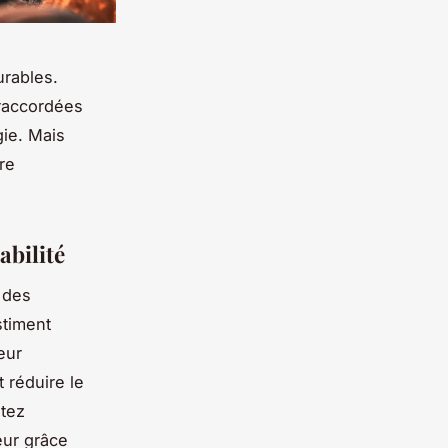
urables.
 raccordées
ie. Mais
re
abilité
 des
stiment
eur
t réduire le
ltez
eur grâce