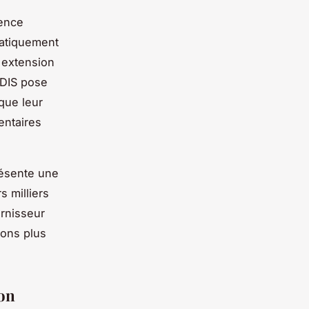
gence
matiquement
 extension
EDIS pose
que leur
entaires
résente une
s milliers
rnisseur
ions plus
ion