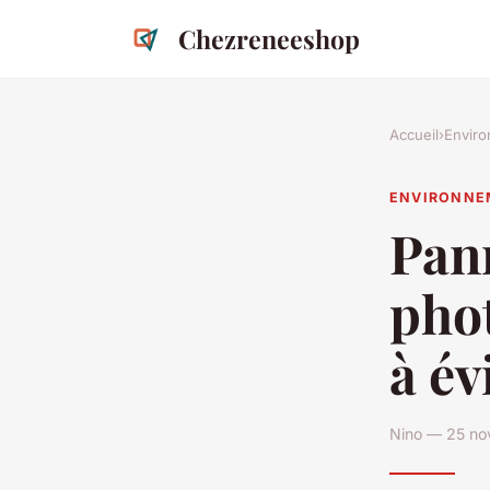
Chezreneeshop
Accueil
›
Envir
ENVIRONNE
Pan
phot
à év
Nino — 25 no