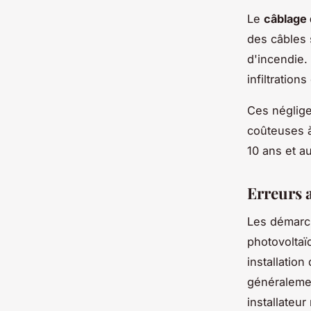
Le
câblage 
des câbles 
d'incendie. 
infiltration
Ces néglige
coûteuses à
10 ans et a
Erreurs a
Les démarch
photovoltaï
installatio
généralemen
installateur