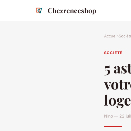
Chezreneeshop
Accueil
›
Sociét
SOCIÉTÉ
5 as
votr
log
Nino — 22 jui