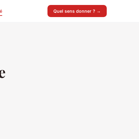
é
Quel sens donner ? →
e