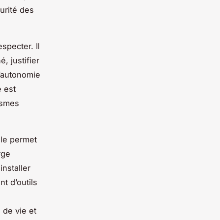
curité des
especter. Il
, justifier
d’autonomie
e est
ismes
lle permet
rge
nstaller
t d’outils
é de vie et