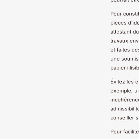
Pour consti
pièces d’ide
attestant d
travaux env
et faites d
une soumiss
papier illisi
Évitez les 
exemple, un
incohérence
admissibili
conseiller 
Pour facili