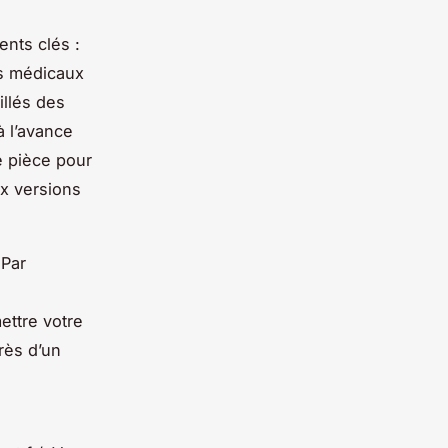
ents clés :
ats médicaux
illés des
 l’avance
e pièce pour
ux versions
 Par
ettre votre
rès d’un
n