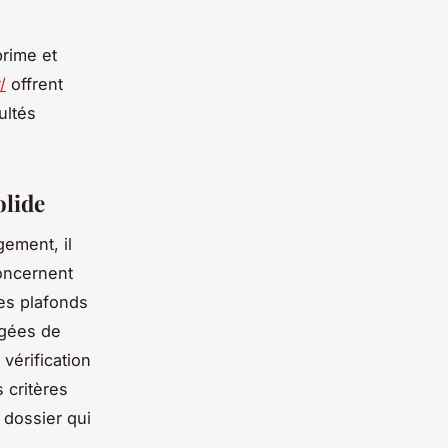
rime et
/
offrent
ultés
olide
ement, il
concernent
les plafonds
âgées de
vérification
s critères
 dossier qui