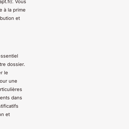
pt.fr/. Vous
e à la prime
ibution et
essentiel
otre dossier.
r le
pour une
rticulières
ments dans
ificatifs
on et