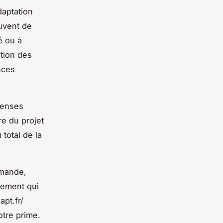
daptation
ouvent de
é ou à
ation des
nces
épenses
re du projet
 total de la
emande,
gement qui
pt.fr/
tre prime.