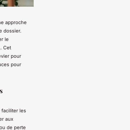
une approche
e dossier.
r le
. Cet
evier pour
uces pour
s
aciliter les
er aux
ou de perte