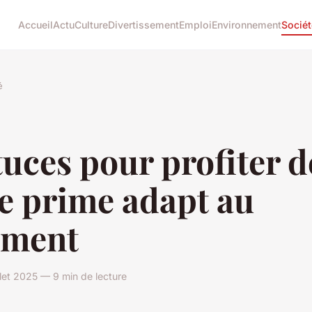
Accueil
Actu
Culture
Divertissement
Emploi
Environnement
Sociét
é
tuces pour profiter d
e prime adapt au
ement
llet 2025 — 9 min de lecture