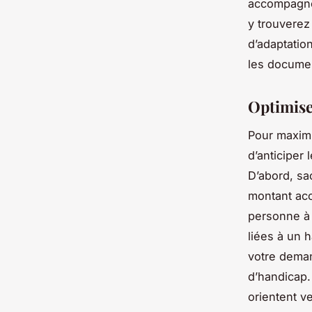
accompagnem
y trouverez
d’adaptation
les docume
Optimiser
Pour maximis
d’anticiper 
D’abord, sa
montant acc
personne à m
liées à un 
votre deman
d’handicap.
orientent v