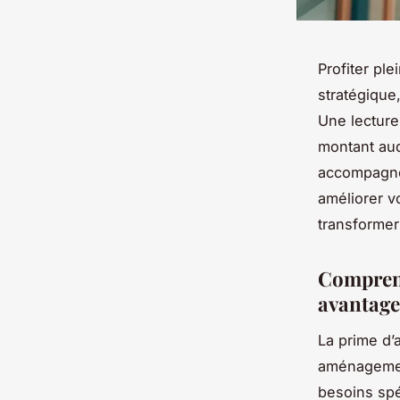
Profiter pl
stratégique
Une lecture
montant auq
accompagnem
améliorer v
transformer
Comprend
avantage
La prime d’
aménagemen
besoins sp